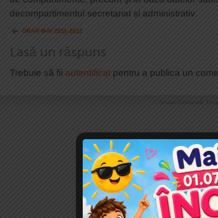
decompartimentul secretariat și administrativ.
ORAR III-IV 2011-2012
Lasă un răspuns
Trebuie să fii
autentificat
pentru a publica un come
Școala Gimnazială "Urug