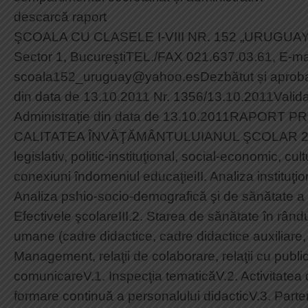
descarcă raport
ŞCOALA CU CLASELE I-VIII NR. 152 „URUGUAY”Str.
Sector 1, BucureştiTEL./FAX 021.637.03.61, E-mai
scoala152_uruguay@yahoo.esDezbătut și aprobat 
din data de 13.10.2011 Nr. 1356/13.10.2011Validat
Administrație din data de 13.10.2011RAPORT P
CALITATEA ÎNVĂŢĂMÂNTULUIANUL ŞCOLAR 2010
legislativ, politic-instituţional, social-economic, cult
conexiuni îndomeniul educaţieiII. Analiza instituţi
Analiza pshio-socio-demografică şi de sănătate a p
Efectivele şcolareIII.2. Starea de sănătate în rând
umane (cadre didactice, cadre didactice auxiliare,
Management, relaţii de colaborare, relaţii cu publi
comunicareV.1. Inspecţia tematicăV.2. Activitatea 
formare continuă a personalului didacticV.3. Part