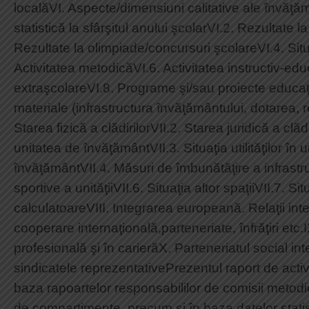
localăVI. Aspecte/dimensiuni calitative ale învăţăm
statistică la sfârşitul anului şcolarVI.2. Rezultate
Rezultate la olimpiade/concursuri şcolareVI.4. Situ
Activitatea metodicăVI.6. Activitatea instructiv-educ
extraşcolareVI.8. Programe şi/sau proiecte educaţi
materiale (infrastructura învăţământului, dotarea, r
Starea fizică a clădirilorVII.2. Starea juridică a clă
unitatea de învăţământVII.3. Situaţia utilităţilor în u
învăţământVII.4. Măsuri de îmbunătăţire a infrastruc
sportive a unităţiiVII.6. Situaţia altor spaţiiVII.7. Sit
calculatoareVIII. Integrarea europeană. Relaţii in
cooperare internaţională,parteneriate, înfrăţiri etc.
profesională şi în carierăX. Parteneriatul social inte
sindicatele reprezentativePrezentul raport de activi
baza rapoartelor responsabililor de comisii metodi
de compartimente, precum şi în baza datelor statis