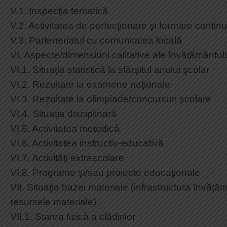
V.1. Inspecţia tematică
Redacţia de…”Pici” nr. 12
Declaratie avere director
V.2. Activitatea de perfecţionare şi formare contin
Redacţia de…”Pici” nr. 11
Articolul 33 din Legea 153
V.3. Parteneriatul cu comunitatea locală
Redacţia de…”Pici” nr. 10
VI. Aspecte/dimensiuni calitative ale învăţământul
Redacţia de…”Pici” nr. 09
VI.1. Situaţia statistică la sfârşitul anului şcolar
Redacţia de…”Pici” nr. 08
VI.2. Rezultate la examene naţionale
Redacţia de…”Pici” nr. 07
VI.3. Rezultate la olimpiade/concursuri şcolare
Redacţia de…”Pici” nr. 06
VI.4. Situaţia disciplinară
Redacţia de…”Pici” nr. 05
VI.5. Activitatea metodică
Redacţia de…”Pici” nr. 04
VI.6. Activitatea instructiv-educativă
Redacţia de…”Pici” nr. 03
VI.7. Activităţi extraşcolare
Redacţia de…”Pici” nr. 02
VI.8. Programe şi/sau proiecte educaţionale
Redacţia de…”Pici” nr. 01
VII. Situaţia bazei materiale (infrastructura învăţă
resursele materiale)
VII.1. Starea fizică a clădirilor