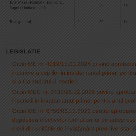
Total Masă / Normal / Tradițional /
1
22
14
Buget / Limba română
Total general:
1
22
14
LEGISLATIE
Ordin ME nr. 4019/15.03.2024 privind aprobare
inscriere a copiilor in invatamantul primar pent
si a Calendarului inscrierii
Ordin MEC nr. 3435/28.02.2025 privind aprobar
inscrierii in invatamantul primar pentru anul șc
Ordin ME nr. 6756/06.12.2023 pentru aprobarea
depășirea efectivelor formațiunilor de antepreșco
elevi din unitățile de învățământ preuniversitar d