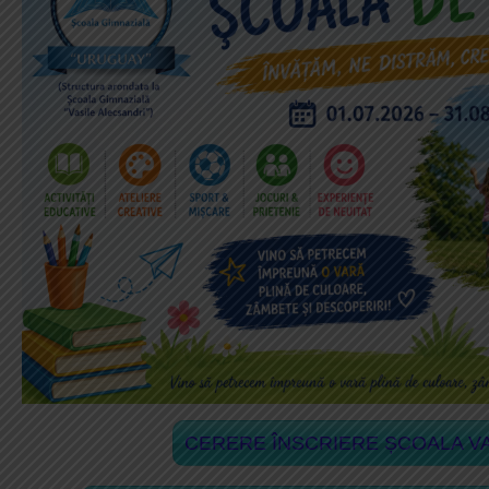
Redacţia de…”Pici” nr. 12
Declaratie avere director
Redacţia de…”Pici” nr. 11
Articolul 33 din Legea 153
Redacţia de…”Pici” nr. 10
Redacţia de…”Pici” nr. 09
Redacţia de…”Pici” nr. 08
Redacţia de…”Pici” nr. 07
Redacţia de…”Pici” nr. 06
Redacţia de…”Pici” nr. 05
Redacţia de…”Pici” nr. 04
Redacţia de…”Pici” nr. 03
Redacţia de…”Pici” nr. 02
Redacţia de…”Pici” nr. 01
CERERE ÎNSCRIERE ȘCOALA VA